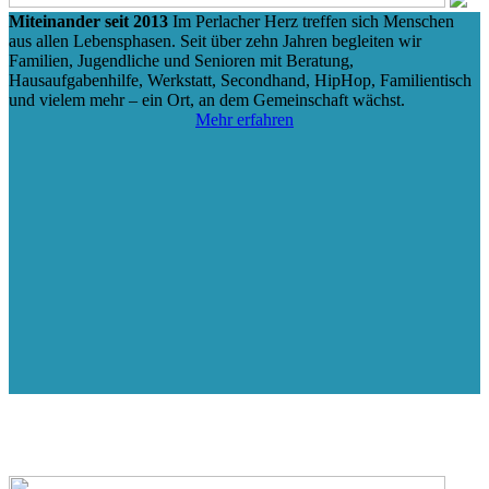
Miteinander seit 2013
Im Perlacher Herz treffen sich Menschen
aus allen Lebensphasen. Seit über zehn Jahren begleiten wir
Familien, Jugendliche und Senioren mit Beratung,
Hausaufgabenhilfe, Werkstatt, Secondhand, HipHop, Familien­tisch
und vielem mehr – ein Ort, an dem Gemeinschaft wächst.
Mehr erfahren