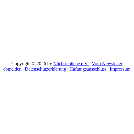
DAFÜR SORGEN, DASS KEIN KIND,
JUNGER ODER ALTER MENSCH IN
MÜNCHEN SICH ALLEIN GELASSEN
FÜHLT
Copyright © 2026 by
Nächstenliebe e.V.
|
Vom Newsletter
abmelden
|
Datenschutzerklärung
|
Haftungsausschluss
|
Impressum